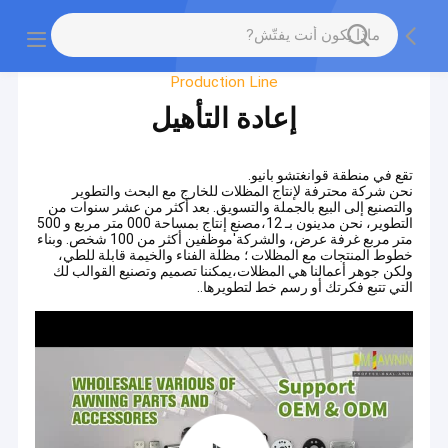
جولة في المصنع
Production Line
إعادة التأهيل
تقع في منطقة قوانغتشو بانيو.
نحن شركة محترفة لإنتاج المظلات للخارج مع البحث والتطوير
والتصنيع إلى البيع بالجملة والتسويق. بعد أكثر من عشر سنوات من
التطوير، نحن مدينون بـ 12،مصنع إنتاج بمساحة 000 متر مربع و 500
متر مربع غرفة عرض، والشركة'موظفين أكثر من 100 شخص. وبناء
خطوط المنتجات مع المظلات ؛ مظلة الفناء والخيمة قابلة للطي،
ولكن جوهر أعمالنا هي المظلات،يمكننا تصميم وتصنيع القوالب لك
التي تتبع فكرتك أو رسم خط لتطويرها..