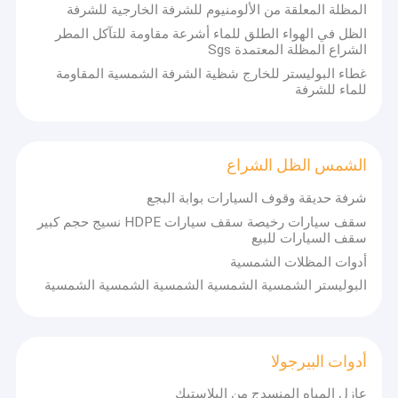
المظلة المعلقة من الألومنيوم للشرفة الخارجية للشرفة
الظل في الهواء الطلق للماء أشرعة مقاومة للتآكل المطر
الشراع المظلة المعتمدة Sgs
غطاء البوليستر للخارج شظية الشرفة الشمسية المقاومة
للماء للشرفة
الشمس الظل الشراع
شرفة حديقة وقوف السيارات بوابة البجع
سقف سيارات رخيصة سقف سيارات HDPE نسيج حجم كبير
سقف السيارات للبيع
أدوات المظلات الشمسية
البوليستر الشمسية الشمسية الشمسية الشمسية الشمسية
المنزل
ملف الشركة
المنتجات
شركة DM AWNING SULOTION CO.، LTD المهنية في مجال
أدوات البيرجولا
المظلات والمظلات الشمسية لمنتجات الهواء الطلق مع البحث
معلومات عنا
والتطوير والبيع بالجملة والتسويق.نحن مصنعون متخصصون في
عازل المياه المنسدج من البلاستيك