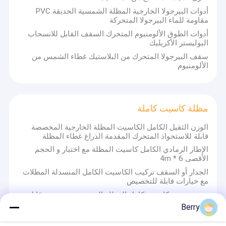
تصميم وإنتاج المنتجات الشمسية في الهواء الطلق.
جولة في المصنع
أدوات البيرجولا الخارجية المظلة الشمسية الحديقة PVC
مقاومة للماء البيرجولا المتحركة
وهو ينطوي على مجموعة واسعة من المظلات الخارجية، ومكونات
مراقبة الجودة
أدوات الطوق الألومنيوم المتحرك السقف القابل للانسحاب
المظلة، والخيمة، والمظلة العملاقة الخارجية، وهلم جرا.محطة ركوب من
البوليستر الأكريليك
سبيكة الألومنيوم، غرفة الشمس، جناح، إطار العنب وغيرها من المنتجات
الراقية.
اتصل بنا
سقف البيرجولا المتحرك من البلاستيك غطاء الشمس من
الألومنيوم
الالتزام بمفهوم الجودة أولاً والخدمة أولاً الجودة الممتازة، ضمان الجودة
أخبار
الطويل، المظهر الجميل، التثبيت المرن،مكافحة الإشعاع. مساعدة العملاء
مع خدمة عالية الجودة ، والإجابة على الإنتاج ، والتصميم ، والنقل ،
التثبيت، ما بعد البيع وغيرها من الأسئلة.
اطلب اقتباس
مظلة كاسيت كاملة
وبفضل زملائنا في فريق التصميم، يمكننا توفير خدمات OEM أو ODM
لتلبية متطلباتك المحددة.
الوزن الثقيل الكامل الكاسيت المظلة الخارجية المخصصة
قابلة للاستحواذ المتحرك المقدمة الذراع غطاء المظلة
أجهزة المظلة القابلة للانسحاب
الإطار الرمادي الكامل كاسيت المظلة مع اختبار و الحجم
الأقصى 6 * 4m
المظلة المقاومة للماء
الجدار أو السقف تركيب الكاسيت الكامل المنسدلة المظلات
مع خيارات قابلة للتخصيص
بوابات النوافذ القابلة للانسحاب
ضوء مدعوم كاسيت كامل المظلة المخصصة مصنوعة قابلة
للانسحاب مطوية ذراع محرك
Berry
السقف القابل للانسحاب