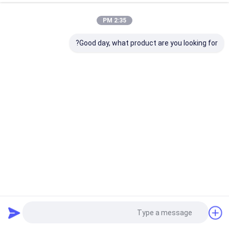
2:35 PM
Good day, what product are you looking for?
جملة - أشرعة مظلة مقاومة لأشعة الشمس في الهواء الطلق
للفناء والحديقة مع مجموعة أدوات Sunsail
الشمس الظل الشراع
2025-12-03