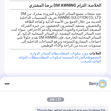
الخلاصة: التزام DM AWNING برضا المشتري
تعيد منتجات مصنع الستائر الدوارة المزودة بمحرك من DM
AWNING SULOTION CO., LTD تعريف التصميمات الداخلية
الحديثة من خلال الجمع بين الأتمتة الذكية وكفاءة الطاقة
والتخصيص. يستفيد المشترون الحقيقيون من خبرة الشركة
المصنعة المباشرة والجودة المتسقة والدعم الاحترافي. سواء كنت
تحدد الستائر السحابية المعتمة، أو الستائر السحابية الذكية، أو
الستائر السحابية الخارجية، فإن DM AWNING تقدم حلولاً تلبي
احتياجات المشاريع المتنوعة وترفع المساحات الداخلية إلى
مستويات جديدة من الراحة والأداء الوظيفي.
العلامات
:
مورد مكونات المظلة
,
نظام الستائر الدوارة
المضغوطة
,
الشركة المصنعة لمكونات المظلة
,
مظلات النوافذ
القابلة للسحب
Berry
Recommended Products
1:51 AM
Good day, what product are you looking for?