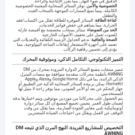
الدقيق في ضوء النهار، مما يعزز الإنتاجية والراحة.
يمكننا فتح قالب جديد مجاني لأي شريط ألومنيوم جديد، محور عجلات مع
الخصوصية والأمن
: توفر الستائر السحابية المعتمة الخصوصية
MOQ 300pcs لتلبية مخيلتك.
الكاملة، بينما تمنع المسارات الموجهة بالسحاب العبث
هذا هو السبب في أننا نستطيع أن نقدم بشكل منفصل البار الأمامي، محور
والتطفل.
الدوار، أنبوب مربع، ذراع قابلة للطي والنسيج لجميع العملاء في جميع أنحاء
كفاءة الطاقة
: الستائر الموفرة للطاقة تقلل من اكتساب/فقد
العالم.
الحرارة، مما يساهم في خفض فواتير الخدمات.
الحد من الضوضاء
: ستائر بسحاب مخصصة مع أقمشة عازلة
الأهم لدينا ذراع مستقرة جداً مع ذراع نموذج 660 أكثر من عشر سنوات من
للصوت تعمل على تخفيف الأصوات الخارجية.
الاستخدام
الصحة والعافية
: تدعم الجداول الزمنية التلقائية والتعديلات التي
إذاً باختصار:
تعتمد على أجهزة الاستشعار إيقاعات الساعة البيولوجية، مما
1 تصميم متنوع، المظلات القابلة للاستقبال، المظلات
يؤدي إلى تحسين رفاهية الركاب.
الحديدية، المظلات ذات الذراع المنخفضة ذات الجودة
التميز التكنولوجي: التكامل الذكي، وموثوقية المحرك
المستقرة، الخ
2 خدمة OEM/ODM
تتميز منتجات مصنع الستائر الدوارة المزودة بمحرك من DM
نرحب برسم العميل ومتطلباته، ويمكننا أيضا فتح قالب
AWNING بأنظمة محركات متقدمة متوافقة مع منصات المنزل
جديد له.
الذكي الرائدة، بما في ذلك Google Home وAlexa وApple
ميزتنا:
4 مهندسين ذوي خبرة، نظام إدارة الصوت، العقل المبتكر
HomeKit. يمكن برمجة الستائر السحابية الذكية عبر التطبيق أو
والعمل الجماعي.
جهاز التحكم عن بعد أو الأمر الصوتي، مما يوفر راحة لا مثيل لها
5 اختبارات جودة صارمة
للمستخدمين.
6 قائمة أسعار البيع بالجملة والتسليم في الوقت المناسب
يتم الحصول على محركاتنا من موردين موثوقين ويتم اختبارها بدقة
مضمونة
لضمان طول العمر. يضمن تجميع المصنع أن كل ستائر دوارة
7 علبة أمان
أوتوماتيكية تلبي معايير الجودة الصارمة، مما يقلل من وقت
التوقف عن العمل ويقلل من احتياجات الصيانة للمشترين.
8 بحسن نية
التخصيص للمشاريع الفريدة: النهج المرن الذي تتبعه DM
المزيد من الصور ومعلومات المشروعات يرجى زيارة موقعنا على الانترنت
AWNING