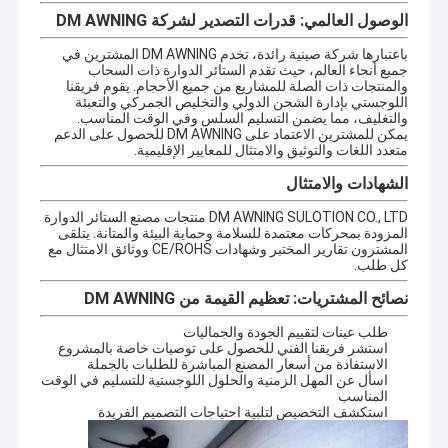
الوصول العالمي: قدرات التصدير لشركة DM AWNING
باعتبارها شركة صينية رائدة، تخدم DM AWNING المشترين في
جميع أنحاء العالم، حيث تقدم الستائر الدوارة ذات السحاب
والمنتجات ذات الصلة للمشاريع من جميع الأحجام. يقوم فريقنا
اللوجستي بإدارة الشحن الدولي والتخليص الجمركي والتعبئة
والتغليف، مما يضمن التسليم السلس وفي الوقت المناسب.
يمكن للمشترين الاعتماد على DM AWNING للحصول على الدعم
متعدد اللغات والتوثيق والامتثال للمعايير الإقليمية.
الشهادات والامتثال
DM AWNING SULOTION CO., LTD منتجات مصنع الستائر الدوارة
المزودة بمحركات معتمدة للسلامة وحماية البيئة والمتانة. يتلقى
المشترون تقارير المختبر وشهادات CE/ROHS ووثائق الامتثال مع
كل طلب.
نصائح المشتريات: تعظيم القيمة من DM AWNING
طلب عينات لتقييم الجودة والجماليات
استشر فريقنا الفني للحصول على توصيات خاصة بالمشروع
الاستفادة من أسعار المصنع المباشرة للطلبات بالجملة
اسأل عن المهل الزمنية والحلول اللوجستية للتسليم في الوقت
المناسب
استكشف التخصيص لتلبية احتياجات التصميم الفريدة