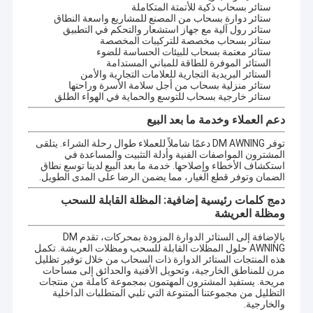
ستائر بسحاب ذكية للأتمتة المتكاملة
ستائر دوارة بسحاب من المصنع للمشاريع واسعة النطاق
ستائر رول آلية مع جهاز استشعار والتحكم في التطبيق
ستائر بسحاب مخصصة للتركيبات المخصصة
ستائر معتمة بسحاب للبيئات الحساسة للضوء
الستائر الموفرة للطاقة للمباني المستدامة
الستائر البريدية التجارية للعلامات التجارية والأمن
ستائر منزلية بسحاب من أجل سلامة الأسرة وراحتها
ستائر خارجية بسحاب للتوسع والحماية في الهواء الطلق
دعم العملاء وخدمة ما بعد البيع
توفر DM AWNING دعمًا شاملاً للعملاء طوال رحلة الشراء. يتلقى
المشترون المواصفات الفنية وأدلة التثبيت والمساعدة في
استكشاف الأخطاء وإصلاحها. خدمة ما بعد البيع لدينا توسع نطاق
الضمان وتوفر قطع الغيار، مما يضمن الرضا على المدى الطويل.
دمج كلمات رئيسية إضافية: المظلة القابلة للسحب
ومظلة العريشة
بالإضافة إلى الستائر الدوارة المزودة بمحركات، تقدم DM
AWNING حلول المظلات القابلة للسحب ومظلات العريشة. تكمل
هذه المنتجات الستائر الدوارة ذات السحاب من خلال توفير تظليل
مرن للمناطق الخارجية، وتحويل الأفنية والحدائق إلى مساحات
مريحة. يستفيد المشترون المهتمون بمجموعة كاملة من منتجات
التظليل من مجموعتنا المتنوعة التي تلبي المتطلبات الداخلية
والخارجية.