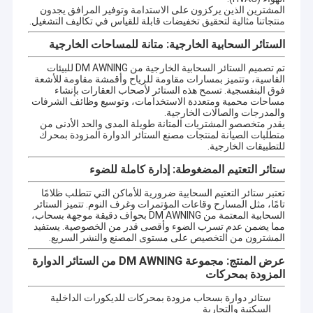
المشترين الذين يركزون على الاستدامة وتوفير المرافق يجدون
منتجاتنا مثالية لتحقيق تخفيضات قابلة للقياس في تكاليف التشغيل.
الستائر السحابية الخارجية: متانة للمساحات الخارجية
تم تصميم الستائر السحابية الخارجية من DM AWNING للبيئات
القاسية، وتتميز بمسارات مقاومة للرياح وأقمشة مقاومة للأشعة
فوق البنفسجية. تسمح هذه الستائر لأصحاب العقارات بإنشاء
مساحات محمية ومتعددة الاستخدامات، وتوسيع وظائف الشرفات
والمدرجات والصالات الخارجية.
يقدر متخصصو المشتريات المتانة طويلة المدى والحد الأدنى من
متطلبات الصيانة لمنتجات مصنع الستائر الدوارة المزودة بمحرك
للتطبيقات الخارجية.
ستائر التعتيم المضغوطة: إدارة كاملة للضوء
تعتبر ستائر التعتيم السحابية ضرورية للأماكن التي تتطلب ظلامًا
تامًا، مثل المسارح وقاعات المؤتمرات وغرف النوم. تتميز الستائر
السحابية المعتمة من DM AWNING بحواف دقيقة موجهة بسحاب،
مما يضمن عدم تسرب الضوء وأقصى قدر من الخصوصية. يستفيد
المشترون من التخصيص على مستوى المصنع والنشر السريع.
عرض المنتج: مجموعة DM AWNING من الستائر الدوارة
المزودة بمحركات
ستائر دوارة بسحاب مزودة بمحركات للديكورات الداخلية
السكنية والتجارية