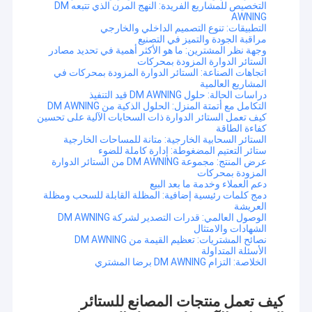
التخصيص للمشاريع الفريدة: النهج المرن الذي تتبعه DM
AWNING
التطبيقات: تنوع التصميم الداخلي والخارجي
مراقبة الجودة والتميز في التصنيع
وجهة نظر المشترين: ما هو الأكثر أهمية في تحديد مصادر
الستائر الدوارة المزودة بمحركات
اتجاهات الصناعة: الستائر الدوارة المزودة بمحركات في
المشاريع العالمية
دراسات الحالة: حلول DM AWNING قيد التنفيذ
التكامل مع أتمتة المنزل: الحلول الذكية من DM AWNING
كيف تعمل الستائر الدوارة ذات السحابات الآلية على تحسين
كفاءة الطاقة
الستائر السحابية الخارجية: متانة للمساحات الخارجية
ستائر التعتيم المضغوطة: إدارة كاملة للضوء
عرض المنتج: مجموعة DM AWNING من الستائر الدوارة
المزودة بمحركات
دعم العملاء وخدمة ما بعد البيع
دمج كلمات رئيسية إضافية: المظلة القابلة للسحب ومظلة
العريشة
الوصول العالمي: قدرات التصدير لشركة DM AWNING
الشهادات والامتثال
نصائح المشتريات: تعظيم القيمة من DM AWNING
الأسئلة المتداولة
الخلاصة: التزام DM AWNING برضا المشتري
كيف تعمل منتجات المصانع للستائر