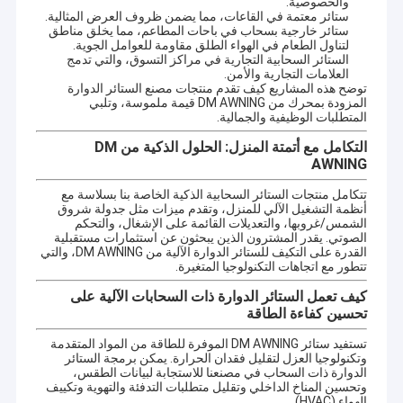
والخصوصية.
ستائر معتمة في القاعات، مما يضمن ظروف العرض المثالية.
ستائر خارجية بسحاب في باحات المطاعم، مما يخلق مناطق
لتناول الطعام في الهواء الطلق مقاومة للعوامل الجوية.
الستائر السحابية التجارية في مراكز التسوق، والتي تدمج
العلامات التجارية والأمن.
توضح هذه المشاريع كيف تقدم منتجات مصنع الستائر الدوارة
المزودة بمحرك من DM AWNING قيمة ملموسة، وتلبي
المتطلبات الوظيفية والجمالية.
التكامل مع أتمتة المنزل: الحلول الذكية من DM
AWNING
تتكامل منتجات الستائر السحابية الذكية الخاصة بنا بسلاسة مع
أنظمة التشغيل الآلي للمنزل، وتقدم ميزات مثل جدولة شروق
الشمس/غروبها، والتعديلات القائمة على الإشغال، والتحكم
الصوتي. يقدر المشترون الذين يبحثون عن استثمارات مستقبلية
القدرة على التكيف للستائر الدوارة الآلية من DM AWNING، والتي
تتطور مع اتجاهات التكنولوجيا المتغيرة.
كيف تعمل الستائر الدوارة ذات السحابات الآلية على
تحسين كفاءة الطاقة
تستفيد ستائر DM AWNING الموفرة للطاقة من المواد المتقدمة
وتكنولوجيا العزل لتقليل فقدان الحرارة. يمكن برمجة الستائر
الدوارة ذات السحاب في مصنعنا للاستجابة لبيانات الطقس،
وتحسين المناخ الداخلي وتقليل متطلبات التدفئة والتهوية وتكييف
الهواء (HVAC).