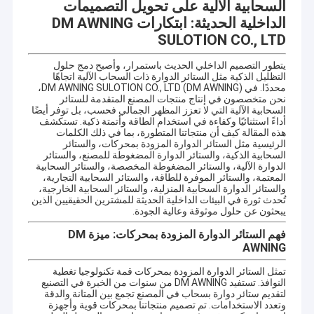
السحابية الآلية على تحويل التصميمات
الداخلية الحديثة: ابتكارات DM AWNING
SULOTION CO., LTD
يتطور التصميم الداخلي الحديث باستمرار، وأصبح دمج حلول
التظليل الذكية مثل الستائر الدوارة ذات السحاب الآلية اتجاهًا
محددًا. في DM AWNING SULOTION CO., LTD (DM AWNING)،
نحن متخصصون في إنتاج منتجات المصنع المتقدمة للستائر
السحابية الآلية التي لا تعزز المظهر الجمالي فحسب، بل توفر أيضًا
أداءً استثنائيًا وكفاءة في استخدام الطاقة وأتمتة ذكية. تستكشف
هذه المقالة كيف أن منتجاتنا المتطورة، بما في ذلك الكلمات
الرئيسية مثل الستائر الدوارة المزودة بمحركات، والستائر
السحابية الذكية، والستائر الدوارة المضغوطة للمصنع، والستائر
الدوارة الآلية، والستائر المضغوطة المخصصة، والستائر السحابية
المعتمة، والستائر الموفرة للطاقة، والستائر السحابية التجارية،
والستائر الدوارة السحابية المنزلية، والستائر السحابية الخارجية،
تُحدث ثورة في البيئات الداخلية الحديثة للمشترين الحقيقيين الذين
يبحثون عن حلول موثوقة وعالية الجودة.
فهم الستائر الدوارة المزودة بمحركات: ميزة DM
AWNING
تمثل الستائر الدوارة المزودة بمحركات قمة تكنولوجيا تغطية
النوافذ. تستفيد DM AWNING من سنوات من الخبرة في التصنيع
لتقديم ستائر دوارة بسحاب في المصنع تجمع بين المتانة والدقة
وتعدد الاستخدامات. تم تصميم منتجاتنا بمحركات قوية وأجهزة