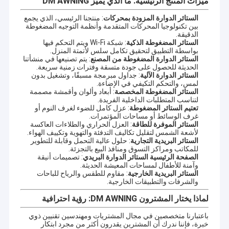
ميزات المنتج الرئيسية: ما الذي يميز DM AWNING
تصميم وإنتاج المنتجات الشمسية في الهواء الطلق.
جولة في المصنع
الستائر الدوارة المزودة بمحركات
: منتجنا الرئيسي، الذي يجمع
وهو ينطوي على مجموعة واسعة من المظلات الخارجية، ومكونات
بين تكنولوجيا المحركات المتقدمة وأنظمة التوجيه المضغوطة
مراقبة الجودة
المظلة، والخيمة، والمظلة العملاقة الخارجية، وهلم جرا.محطة ركوب من
الدقيقة.
الستائر المضغوطة الذكية
: شبكة Wi-Fi ويتم التحكم فيها
سبيكة الألومنيوم، غرفة الشمس، جناح، إطار العنب وغيرها من المنتجات
بواسطة التطبيق لتحقيق تكامل سلس لأتمتة المنزل.
الراقية.
اتصل بنا
الستائر الدوارة المضغوطة من المصنع
: يتم تصنيعها في منشأتنا
الحديثة للحصول على جودة متسقة وفترات زمنية سريعة.
الالتزام بمفهوم الجودة أولاً والخدمة أولاً الجودة الممتازة، ضمان الجودة
الستائر الدوارة الآلية
: جداول مبرمجة مسبقًا، وتشغيل بدون
أخبار
الطويل، المظهر الجميل، التثبيت المرن،مكافحة الإشعاع. مساعدة العملاء
لمس، والتحكم التكيفي في الإضاءة.
مع خدمة عالية الجودة ، والإجابة على الإنتاج ، والتصميم ، والنقل ،
الستائر المضغوطة المخصصة
: أبعاد وألوان وأقمشة مصممة
التثبيت، ما بعد البيع وغيرها من الأسئلة.
اطلب اقتباس
لتناسب المتطلبات الداخلية الفريدة.
تعتيم الستائر المضغوطة
: عزل كامل للضوء لغرف النوم أو
غرف الوسائط أو مساحات المؤتمرات.
وبفضل زملائنا في فريق التصميم، يمكننا توفير خدمات OEM أو ODM
الستائر الموفرة للطاقة
: العزل الحراري والطلاءات العاكسة
لتلبية متطلباتك المحددة.
لأشعة الشمس لتقليل تكاليف التدفئة والتهوية وتكييف الهواء.
الستائر البريدية التجارية
: حلول عالية التحمل وقابلة للتطوير
أجهزة المظلة القابلة للانسحاب
للمكاتب ومراكز التسوق ومنافذ البيع بالتجزئة.
الصفحة الرئيسية الستائر الدوارة البريدي
: تصميمات أنيقة
وآمنة للأطفال لمساحات المعيشة الحديثة.
المظلة المقاومة للماء
الستائر البريدية الخارجية
: مقاوم للطقس والرياح للباحات
والشرفات والتطبيقات الخارجية.
بوابات النوافذ القابلة للانسحاب
لماذا يختار المشترون DM AWNING: رؤية احترافية
السقف القابل للانسحاب
باعتبارنا متخصصين في مجال المشتريات ومهندسين تقنيين ذوي
خبرة، فإننا ندرك أن المشترين يقدرون أكثر من مجرد ابتكار