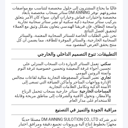
www.dmsunshade.com.
غالبًا ما يحتاج المشترون إلى حلول مخصصة لتتناسب مع مواصفات
مشروعهم. توفر DM AWNING ستائر بسحاب مخصصة بأبعاد
مخصصة واختيارات قماش وخيارات ألوان. سواء كان الأمر يتعلق
بتركيب ستائر سحابية ذكية سكنية أو نشر ستائر سحابية تجارية
واسعة النطاق، فإن فريقنا الهندسي يتعاون بشكل وثيق مع العملاء
لتحقيق أفضل النتائج.
نحن نلبي الطلبات الخاصة للستائر السحابية المعتمة، والستائر
السحابية الخارجية، والستائر الموفرة للطاقة، مما يضمن أن كل
منتج يحقق الغرض المقصود منه.
التطبيقات: تنوع التصميم الداخلي والخارجي
سكني
: تعمل الستائر الدوارة ذات السحاب المنزلي على
تحسين أجواء غرفة المعيشة وتحسين خصوصية غرفة النوم
وأتمتة الروتين اليومي.
تجاري
: تعتبر الستائر المضغوطة التجارية مثالية لقاعات مجالس
الإدارة وواجهات المتاجر وأماكن الضيافة التي تسعى إلى
الأتمتة الذكية وتكامل العلامات التجارية.
المساحات الخارجية
: ستائر خارجية بسحاب تتحمل الرياح
والأمطار، وتحول الأفنية والشرفات إلى مناطق مريحة وقابلة
للاستخدام على مدار العام.
مراقبة الجودة والتميز في التصنيع
تدير شركة DM AWNING SULOTION CO., LTD مصنعًا حديثًا
مجهزًا بخطوط إنتاج آلية وروبوتات تجميع دقيقة ومرافق اختبار