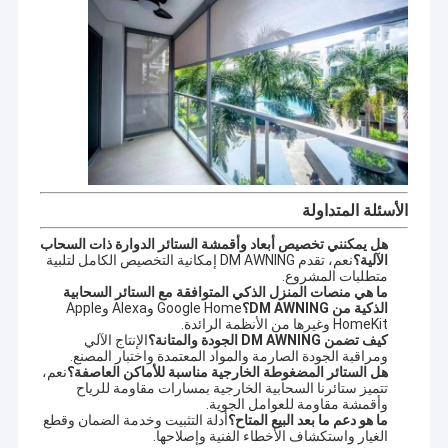
الأسئلة المتداولة
هل يمكنني تخصيص أبعاد وأقمشة الستائر الدوارة ذات السحاب
الآلية؟
نعم، تقدم DM AWNING إمكانية التخصيص الكامل لتلبية
متطلبات المشروع.
ما هي منصات المنزل الذكي المتوافقة مع الستائر السحابية
الذكية من DM AWNING؟
Google Home وAlexa وApple
HomeKit وغيرها من الأنظمة الرائدة.
كيف تضمن DM AWNING الجودة والمتانة؟
الإنتاج الآلي
ومراقبة الجودة الصارمة والمواد المعتمدة واختبار المصنع.
هل الستائر المضغوطة الخارجية مناسبة للأماكن العاصفة؟
نعم،
تتميز ستائرنا السحابية الخارجية بمسارات مقاومة للرياح
وأقمشة مقاومة للعوامل الجوية.
ما هو دعم ما بعد البيع المتاح؟
أدلة التثبيت وخدمة الضمان وقطع
الغيار واستكشاف الأخطاء الفنية وإصلاحها.