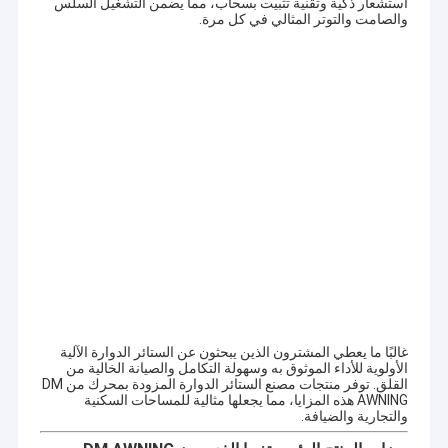
استشعار ذكية وتقنية تثبيت بسحاب، مما يضمن التشغيل السلس
والصامت والتوتر المثالي في كل مرة.
المنزل
غالبًا ما يعطي المشترون الذين يبحثون عن الستائر الدوارة الآلية
ملف الشركة
الأولوية للأداء الموثوق به وسهولة التكامل والصيانة الخالية من
المنتجات
القلق. توفر منتجات مصنع الستائر الدوارة المزودة بمحرك من DM
شركة DM AWNING SULOTION CO.، LTD المهنية في مجال
AWNING هذه المزايا، مما يجعلها مثالية للمساحات السكنية
والتجارية والضيافة.
المظلات والمظلات الشمسية لمنتجات الهواء الطلق مع البحث
معلومات عنا
والتطوير والبيع بالجملة والتسويق.نحن مصنعون متخصصون في