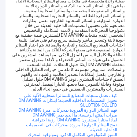
صينية رائدة متخصصة في منتجات مصانع الستائر السحابية الآلية،
بما في ذلك الستائر السحابية الذكية، والستائر الدوارة الآلية،
والستائر المضغوطة المخصصة، والستائر السحابية المعتمة،
والستائر الموفرة للطاقة، والستائر التجارية السحابية، والستائر
الدوارة المنزلية، والستائر السحابية الخارجية. تعمل ابتكارات
مصانعهم على تحسين التصميمات الداخلية الحديثة من خلال
تكنولوجيا المحركات المتقدمة والأتمتة المتكاملة والتخصيص
الشخصي. تقدم منتجات DM AWNING للمشترين قيمة حقيقية مع
جودة ثابتة وتسعير مباشر وتسليم سريع ودعم فني شامل لتلبية
احتياجات المشاريع السكنية والتجارية والضيافة. يتم اختبار الستائر
الدوارة المضغوطة في مصنع الشركة للتأكد من المتانة وكفاءة
الطاقة والتكامل السلس للمنزل الذكي، مما يساعد المشترين على
الحصول على شهادات المباني الخضراء والأداء المتفوق. تتضمن
محفظة DM AWNING أيضًا حلول المظلات القابلة للسحب
والمظلات، مما يوفر مجموعة كاملة من خيارات التظليل الداخلي
والخارجي. بفضل إمكانات التصدير العالمية والشهادات والفهم
العميق لاحتياجات المشتري، توفر DM AWNING حلول تظليل
موثوقة وقابلة للتطوير، مما يجعلها الخيار المفضل لمحترفي
المشتريات والمشترين الحقيقيين في جميع أنحاء العالم.
كيف تعمل منتجات المصانع للستائر السحابية الآلية على
تحويل التصميمات الداخلية الحديثة: ابتكارات DM AWNING
SULOTION CO., LTD
فهم الستائر الدوارة المزودة بمحركات: ميزة DM AWNING
ميزات المنتج الرئيسية: ما الذي يميز DM AWNING
لماذا يختار المشترون DM AWNING: رؤية احترافية
دمج الستائر الدوارة المزودة بمحركات في التصميمات
الداخلية الحديثة
التميز التكنولوجي: التكامل الذكي، وموثوقية المحرك