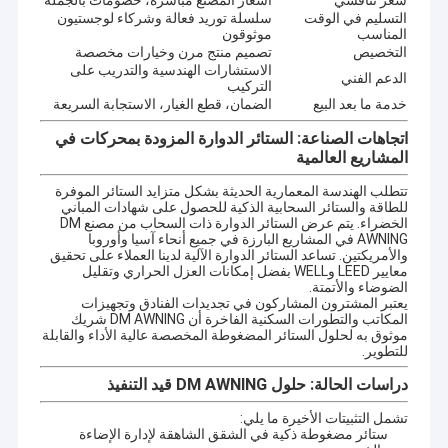
سعر تنافسي
أسعار المصنع مباشرة، خصومات بالجملة
التسليم في الوقت
سلسلة توريد فعالة وشركاء لوجستيون
المناسب
موثوقون
التخصيص
تصميم منتج مرن وخيارات مخصصة
الاستشارات الهندسية والتدريب على
الدعم الفني
التركيب
خدمة ما بعد البيع
الضمان، قطع الغيار، الاستجابة السريعة
اتجاهات الصناعة: الستائر الدوارة المزودة بمحركات في
المشاريع العالمية
تتطلب الهندسة المعمارية الحديثة بشكل متزايد الستائر الموفرة
للطاقة والستائر السحابية الذكية للحصول على شهادات المباني
الخضراء. يتم عرض الستائر الدوارة ذات السحاب من مصنع DM
AWNING في المشاريع البارزة في جميع أنحاء آسيا وأوروبا
والأمريكتين. تساعد الستائر الدوارة الآلية لدينا العملاء على تحقيق
معايير LEED وWELL بفضل إمكانات العزل الحراري وتقليل
الضوضاء والأتمتة.
يعتبر المشترون المشاركون في تجديدات الفنادق وتجهيزات
المكاتب والتطورات السكنية الفاخرة أن DM AWNING شريك
موثوق به لحلول الستائر المضغوطة المخصصة عالية الأداء والقابلة
للتطوير.
دراسات الحالة: حلول DM AWNING قيد التنفيذ
تشمل التثبيتات الأخيرة ما يلي:
ستائر مضغوطة ذكية في الشقق الشاهقة لإدارة الإضاءة