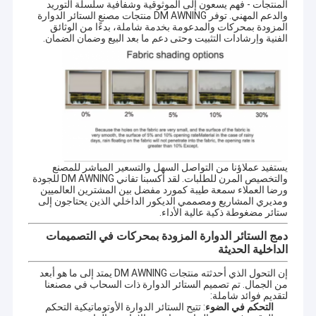
المنتجات - فهم يسعون إلى الموثوقية وشفافية سلسلة التوريد
المظلات على الطراز الفرنسي
والدعم المهني. توفر DM AWNING منتجات مصنع الستائر الدوارة
المزودة بمحركات والمدعومة بخدمة شاملة، بدءًا من الوثائق
الفنية وإرشادات التثبيت وحتى دعم ما بعد البيع وضمان الضمان.
أنبوب الأسطوانة المظلة
مظلة البلاط الخارجي
دعم OEM و ODM
الشمس الظل الشراع
شركتنا تشمل مجموعة واسعة من المظلات الخارجية، مكونات المظلة،
الخيمة، المظلة العملاقة الخارجية وهلم جرا.سقف نافذة من سبيكة
أدوات البيرجولا
الألومنيوم، سقف سيارة من سبيكة الألومنيوم، غرفة شمس، جناح، إطار
العنب وهلم جرا.
مظلة كاسيت كاملة
يستفيد عملاؤنا من التواصل السهل والتسعير المباشر للمصنع
والتخصيص المرن للطلبات. لقد أكسبنا تفاني DM AWNING للجودة
ورضا العملاء سمعة طيبة كمورد مفضل بين المشترين العالميين
أدوات العمى
ومديري المشاريع ومصممي الديكور الداخلي الذين يحتاجون إلى
ستائر مضغوطة ذكية عالية الأداء.
دمج الستائر الدوارة المزودة بمحركات في التصميمات
الداخلية الحديثة
إن التحول الذي أحدثته منتجات DM AWNING يمتد إلى ما هو أبعد
من الجمال. تم تصميم الستائر الدوارة ذات السحاب في مصنعنا
لتقديم فوائد شاملة:
كما تعلمون، غوانغجو هي قاعدة تصنيع الألومنيوم لشراء الألومنيوم بسعر
التحكم في الضوء
: تتيح الستائر الدوارة الأوتوماتيكية التحكم
معقول مع وسيلة نقل مريحة.