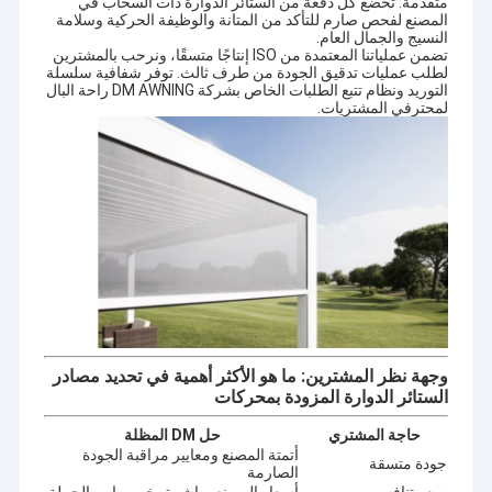
متقدمة. تخضع كل دفعة من الستائر الدوارة ذات السحاب في
المصنع لفحص صارم للتأكد من المتانة والوظيفة الحركية وسلامة
النسيج والجمال العام.
تضمن عملياتنا المعتمدة من ISO إنتاجًا متسقًا، ونرحب بالمشترين
لطلب عمليات تدقيق الجودة من طرف ثالث. توفر شفافية سلسلة
التوريد ونظام تتبع الطلبات الخاص بشركة DM AWNING راحة البال
لمحترفي المشتريات.
وجهة نظر المشترين: ما هو الأكثر أهمية في تحديد مصادر
الستائر الدوارة المزودة بمحركات
حاجة المشتري
حل DM المظلة
أتمتة المصنع ومعايير مراقبة الجودة
جودة متسقة
الصارمة