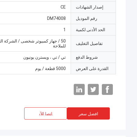
إصدار الشهادات
CE
رقم الموديل
DM74008
الحد الأدنى لكمية
1
50 / جهاز كمبيوتر شخصى / الشركة ال
تفاصيل التغليف
للملاحة
شروط الدفع
تي / تي ، ويسترن يونيون
القدرة على العرض
5000 قطعة / يوم
افضل سعر
ﺎﺘﺼﻟ ﺍﻶﻧ