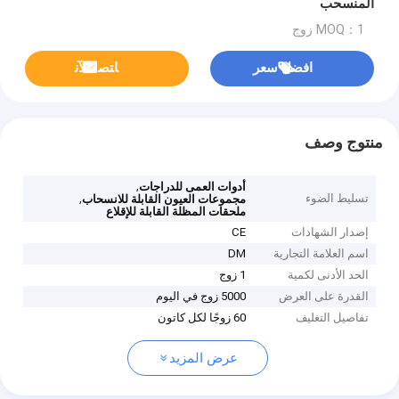
المنسحب
MOQ：1 زوج
افضل سعر
ﺎﺘﺼﻟ ﺍﻶﻧ
منتوج وصف
,
أدوات العمى للدراجات
تسليط الضوء
,
مجموعات العيون القابلة للانسحاب
ملحقات المظلة القابلة للإقلاع
إصدار الشهادات
CE
اسم العلامة التجارية
DM
الحد الأدنى لكمية
1 زوج
القدرة على العرض
5000 زوج في اليوم
تفاصيل التغليف
60 زوجًا لكل كاتون
عرض المزيد