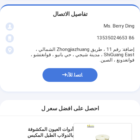
تفاصيل الاتصال
Ms. Berry Ding
86 13535024653
إضافة: رقم 11 ، طريق Zhongjiazhuang الشمالي ،
ShiGuang East ، مدينة شيجي ، حي بانيو ، قوانغتشو ،
قوانغدونغ ، الصين.
ﺎﺘﺼﻟ ﺍﻶﻧ
احصل على افضل سعر ل
أدوات العيون المكشوفة
بالدولاب الطبل المكبس