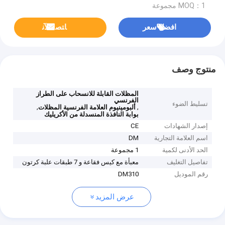
MOQ：1 مجموعة
افضل سعر
ﺎﺘﺼﻟ ﺍﻶﻧ
منتوج وصف
المظلات القابلة للانسحاب على الطراز
الفرنسي
تسليط الضوء
,
,
ألبومينيوم العلامة الفرنسية المظلات
بوابة النافذة المنسدلة من الأكريليك
إصدار الشهادات
CE
اسم العلامة التجارية
DM
الحد الأدنى لكمية
1 مجموعة
تفاصيل التغليف
معبأة مع كيس فقاعة و 7 طبقات علبة كرتون
رقم الموديل
DM310
عرض المزيد