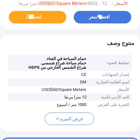
الأسعار：USD$60/Square Meters
MOQ：12 مترا مربعا
افضل سعر
ﺎﺘﺼﻟ ﺍﻶﻧ
منتوج وصف
,
حمام السباحة في الفناء
تسليط الضوء
,
حمام سباحة شراع شمسي
شراع الشمس الخارجي من HDPE
إصدار الشهادات
CE
اسم العلامة التجارية
DM
الأسعار
USD$60/Square Meters
الحد الأدنى لكمية
12 مترا مربعا
القدرة على العرض
1000 متر / أسبوع
عرض المزيد